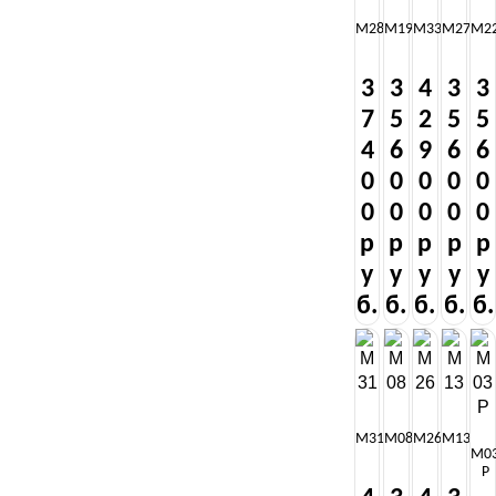
М28
М19
М33
М27
М2
3
3
4
3
3
7
5
2
5
5
4
6
9
6
6
0
0
0
0
0
0
0
0
0
0
р
р
р
р
р
у
у
у
у
у
б.
б.
б.
б.
б.
М31
М08
М26
М13
М0
Р