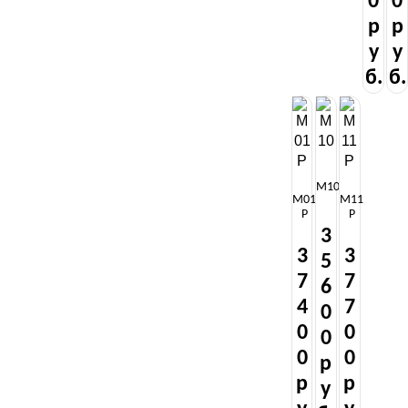
0
0
р
р
у
у
б.
б.
М10
М01
М11
Р
Р
3
3
3
5
7
7
6
4
7
0
0
0
0
0
0
р
р
р
у