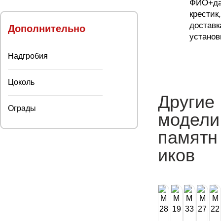
ФИО+да
крестик,
доставк
Дополнительно
установ
Надгробия
Цоколь
Другие
Ограды
модели
памятн
иков