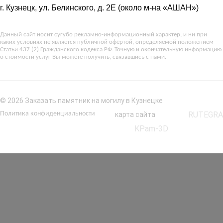
г. Кузнецк, ул. Белинского, д. 2Е (около м-на «АШАН»)
Данный сайт носит сугубо рекламно-информационный характер, и ни при
каких условиях не является публичной офёртой, определяемой положением
Статьи 437 (2) Гражданского кодекса РФ. Точную и окончательную информацию
о стоимости услуг Вы можете получить, связавшись с нами.
© 2026 Заказать памятник на могилу в Кузнецке
Политика конфиденциальности
RUTEGRA
карта сайта
KPam-3D