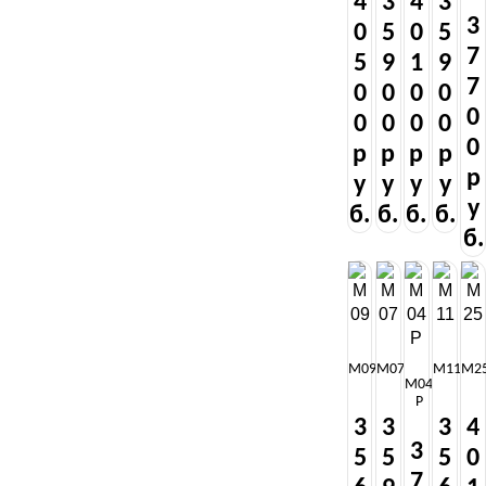
4
3
4
3
3
0
5
0
5
7
5
9
1
9
7
0
0
0
0
0
0
0
0
0
0
р
р
р
р
р
у
у
у
у
у
б.
б.
б.
б.
б.
М09
М07
М11
М2
М04
Р
3
3
3
4
3
5
5
5
0
7