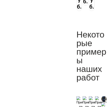
у
у
б.
б.
б.
Некото
рые
пример
ы
наших
работ